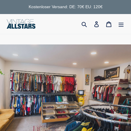
Direkt
Kostenloser Versand: DE: 70€ EU: 120€
zum
Inhalt
Suchen
Einloggen
Warenko